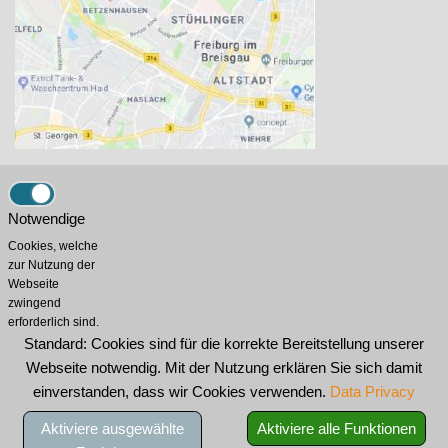
AGU-Konzept
Sudermannstr. 33
Notwendige
79114 Freiburg
Cookies, welche
0761-1377243
zur Nutzung der
Webseite
info@agu-konzept.de
zwingend
erforderlich sind.
Neuester Beitrag:
Standard: Cookies sind für die korrekte Bereitstellung unserer
Entbürokratisierung – Änderung DGUVV3
Webseite notwendig. Mit der Nutzung erklären Sie sich damit
einverstanden, dass wir Cookies verwenden.
Data Privacy
Aktuelles
Kontakt
Impressum
Datenschutzerklärung
Aktiviere ausgewählte
Aktiviere alle Funktionen