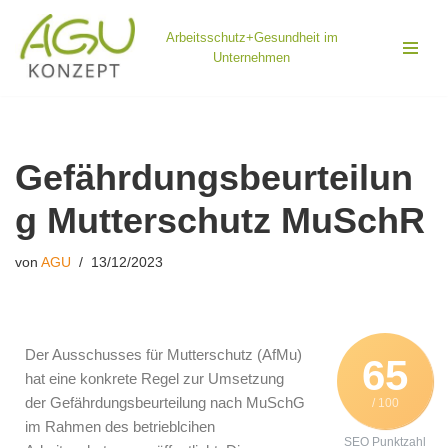
Arbeitsschutz+Gesundheit im
Zum
Unternehmen
Inhalt
springen
Gefährdungsbeurteilun
g Mutterschutz MuSchR
von
AGU
13/12/2023
Der Ausschusses für Mutterschutz (AfMu)
65
hat eine konkrete Regel zur Umsetzung
der Gefährdungsbeurteilung nach MuSchG
/ 100
im Rahmen des betrieblcihen
SEO Punktzahl