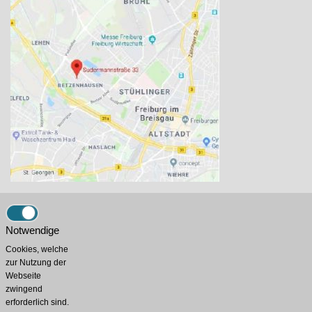
AGU-Konzept
Sudermannstr. 33
Notwendige
79114 Freiburg
Cookies, welche
0761-1377243
zur Nutzung der
Webseite
info@agu-konzept.de
zwingend
erforderlich sind.
Neuester Beitrag: